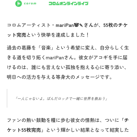
コロムアーティスト・
mariPan🐼🍡さん
が、
55枚のチケ
ット完売
という快挙を達成しました！
過去の葛藤を「音楽」という希望に変え、自分らしく生
きる道を切り拓くmariPanさん。彼女がアコギを手に届
けるのは、誰にも言えない孤独を抱える心に寄り添い、
明日への活力を与える等身大のメッセージです。
「一人じゃないよ。ぱんだロックで一緒に世界を救おう」
ファンの熱い鼓動を糧に歩む彼女の情熱は、ついに
「チ
ケット55枚完売」
という輝かしい結果となって結実した