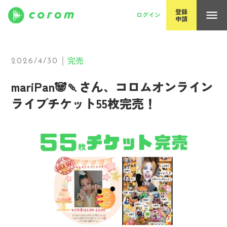
コロム（corom）｜独立系アーティスト全盛の時代を一緒に創
登録
menu
ログイン
申請
完売
｜
2026/4/30
mariPan🐼🍡さん、コロムオンライン
ライブチケット55枚完売！