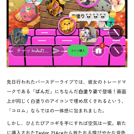
先日行われたバースデーライブでは、彼女のトレードマ
ークである
「ぱんだ」
にちなんだ
白塗り姿
で登場！画面
上が同じく白塗りのアイコンで埋め尽くされるという、
「コロム」ならではの一体感に包まれました。
しかし、ひとたびアコギを手にすれば空気は一変。新た
に導入された
Taylor 214ce
から放たれる煌びやかな音色