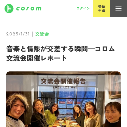
コロム（corom）｜独立系アーティスト全盛の時代を一緒に創
登録
menu
ログイン
申請
交流会
｜
2025/1/31
音楽と情熱が交差する瞬間—コロム
交流会開催レポート