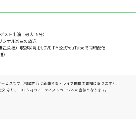
:00（ゲスト出演：最大15分）
リジナル楽曲の放送
己負担）収録状況をLOVE FM公式YouTubeで同時配信
送）
報配信サービスです（掲載内容は新曲発表・ライブ開催の告知に限ります）。
amでの宣伝となり、コロム内のアーティストページへの宣伝となります。