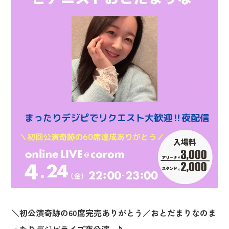
＼初公演奇跡の60席完売ありがとう／おとだまりなのま