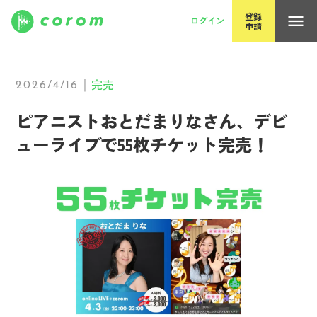
コロム（corom）｜独立系アーティスト全盛の時代を一緒に創
登録
menu
ログイン
申請
完売
｜
2026/4/16
ピアニストおとだまりなさん、デビ
ューライブで55枚チケット完売！