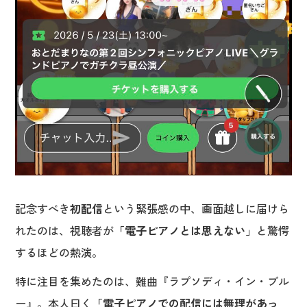
記念すべき
初配信
という緊張感の中、画面越しに届けら
れたのは、視聴者が
「電子ピアノとは思えない
」と驚愕
するほどの熱演。
特に注目を集めたのは、難曲『ラプソディ・イン・ブル
ー』。本人曰く
「電子ピアノでの配信には無理があっ